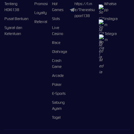
Tentang
Promosi
Hot
https://t.m
Whatsa
HOKI138
Games
e/Therealsu
pp
Loyalty
pport138
Pusat Bantuan
Slots
Instagra
Referral
m
Syarat dan
Live
Ketentuan
Casino
Telegra
m
Race
Olahraga
Crash
Game
Arcade
Poker
E-Sports
Sabung
Ayam
Togel