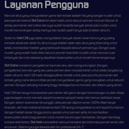
Layanan Pengguna
Mencari situs yang menyediakan game slot terbaik adalah hal yang sangat mudah untuk
para pemain karena
Slot Gacor
kini akan hadir untuk seluruh pemain mencari hiburan di
setiap permainan slot online dan juga sudah tersedia banyak sekali pola mudah untuk
meraih kemenangan setiap harinya dan sudah pasti hanya ada di dalam situs ini.
Selain itu
Hoki138
juga selalu menyediakan banyak sekali varian bonus yang paling
menarik sekali dan selain itu situs ini juga adalah salah satu situs yang dirancang untuk
selalu memberikan hadiah yang berlimpah kepada seluruh pemainnya. Dengan pola
mudah yang sudah hadir disini seluruh pemain bisa lebih mudah untuk mencari cuan
terbanyak dan mari sekarang dapatkan kesempatan untuk meraih kemenangannya.
Slot Online
menjamin pengalaman bermain seru dan menguntungkan. Dengan
pengalaman bermain yang seru para pemain akan menjadi betah untuk selalu bergabung
dalam situs ini. Hoki138 hadir sebagai pilihan terbaik untuk para pecinta permainan slot
terbaik yang mana situs ini tidak pernah menyediakan game yang merugikan untuk seluruh
pemain. Dengan peluang menang tinggi, berbagai bonus menarik, dan sistem yang aman.
Hoki138 tak hanya menawarkan permainan slot gacor dengan kemenangan mudah, tetapi
juga beragam event menarik seperti turnamen jackpot harian dan bonus cashback besar.
Dengan sistem keamanan tercanggih, data pemain dijamin aman 100%. Main tanpa
khawatir, raih hoki maksimal bersama Hoki138 sering mengadakan event seperti turnamen
dengan hadiah besar hingga promo spesial untuk pemain setia. Ini memberikan
kesempatan ekstra bagi pemain untuk meraih keuntungan tambahan. Dengan teknologi
enkripsi data terkini,
Slot Hoki
memastikan semua transaksi dan informasi pemain aman dari
ancaman. Sistemnya juga diawasi oleh tim profesional 24/7.