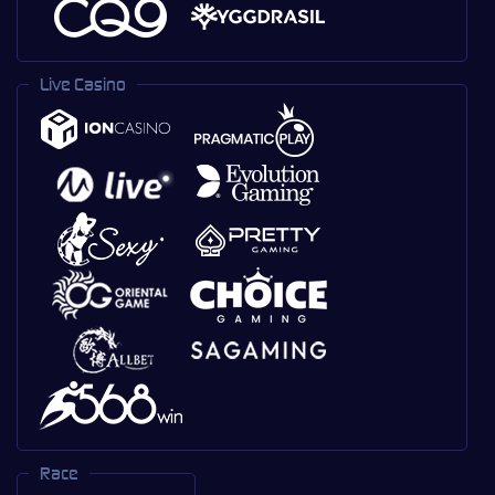
Live Casino
Race