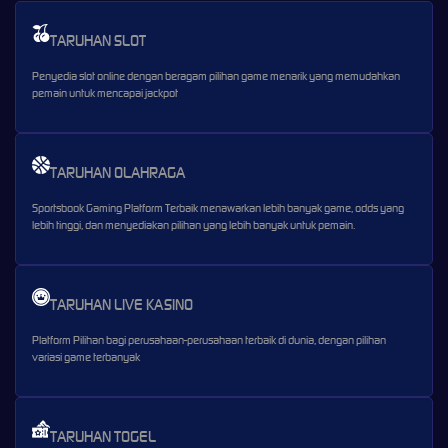
TARUHAN SLOT
Penyedia slot online dengan beragam pilihan game menarik yang memudahkan
pemain untuk mencapai jackpot
TARUHAN OLAHRAGA
Sportsbook Gaming Platform Terbaik menawarkan lebih banyak game, odds yang
lebih tinggi, dan menyediakan pilihan yang lebih banyak untuk pemain.
TARUHAN LIVE KASINO
Platform Pilihan bagi perusahaan-perusahaan terbaik di dunia, dengan pilihan
variasi game terbanyak
TARUHAN TOGEL