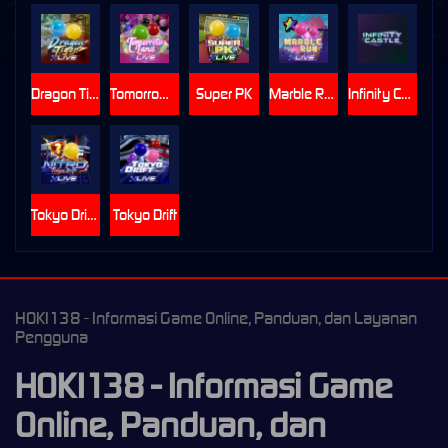
Dragon Tiger
Tomorrow land
Super PK
Marble Run
Infinity Castle
Tokyo Drift Nitro
Tokyo Drift
HOKI138 - Informasi Game Online, Panduan, dan Layanan
Pengguna
HOKI138 - Informasi Game
Online, Panduan, dan