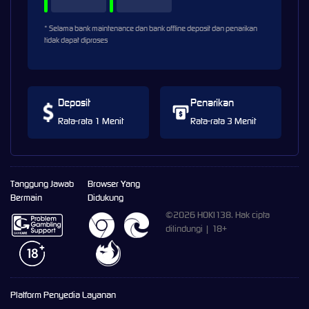
* Selama bank maintenance dan bank offline deposit dan penarikan
tidak dapat diproses
Deposit
Penarikan
Rata-rata 1 Menit
Rata-rata 3 Menit
Tanggung Jawab
Browser Yang
Bermain
Didukung
©2026 HOKI138. Hak cipta
dilindungi | 18+
Platform Penyedia Layanan