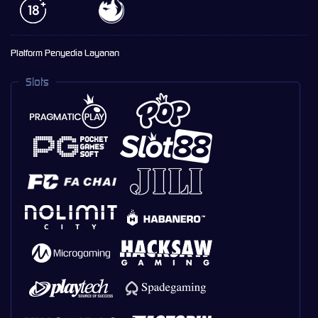
Platform Penyedia Layanan
Slots