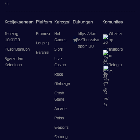
\n
Kebijaksanaan
Platform
Kategori
Dukungan
Komunitas
Tentang
Promosi
Hot
https://t.m
Whatsa
HOKI138
Games
e/Therealsu
pp
Loyalty
pport138
Pusat Bantuan
Slots
Instagra
Referral
m
Syarat dan
Live
Ketentuan
Casino
Telegra
m
Race
Olahraga
Crash
Game
Arcade
Poker
E-Sports
Sabung