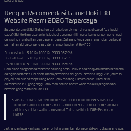
sekarang juga!
Dengan Recomendasi Game Hoki138
Website Resmi 2026 Terpercaya
Selamat datang di
Slot Online
, tempat terbaik untuk memainkan slot gacor! Apa itu slot
gacor?
Slot Hoki
merupakan jenis judi slot yang memiliki tingkat kemenangan yang tinggi
dan sering memberikan pembayaran besar. Sekarang Anda bisa menemukan berbagai
permainan slot gacor yang seru dan menguntungkan di Hoki138.
Dragon's Luck
5
10
Rp 1000
Rp 2000
96.29%
Book of Dead
5
10
Rp 1500
Rp 3000
96.21%
Rise of Olympus
5
20
Rp 2000
Rp 4000
96.50%
Permainan slot gacor memberikan peluang besar untuk memenangkan hadiah besar dan
mengalami sensasi luar biasa. Dalam permainan slot gacor, semakin tinggi RTP (return to
player), semakin besar peluang Anda untuk menang. Oleh karena itu, kami selalu
memberikan RTP yang tinggi untuk memastikan bahwa Anda memiliki pengalaman
bermain yang terbaik di Hoki138.
Saat saya pertama kali mencoba bermain slot gacor di Hoki138, saya sangat
terkejut dengan tingkat kemenangan yang tinggi! Saya berhasil memenangkan
hadiah besar dalam waktu yang singkat. Terima kasih Hoki138!
-
Pelanggan
Hoki138
Jadi, jangan lewatkan kesempatan untuk memainkan slot gacor di Hoki138 sekarang juga.