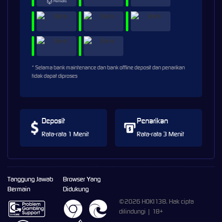
* Selama bank maintenance dan bank offline deposit dan penarikan
tidak dapat diproses
Deposit
Penarikan
Rata-rata 1 Menit
Rata-rata 3 Menit
Tanggung Jawab
Browser Yang
Bermain
Didukung
©2026 HOKI138. Hak cipta
dilindungi | 18+