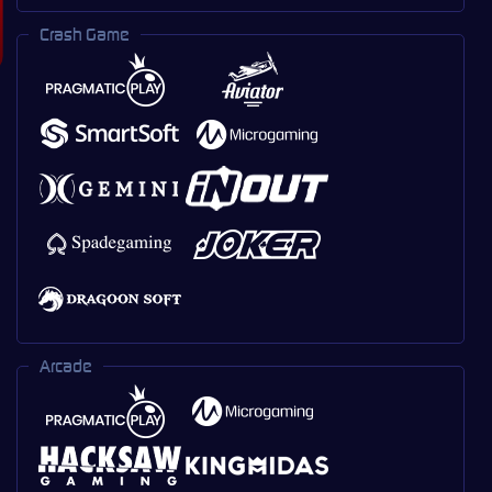
Crash Game
Arcade