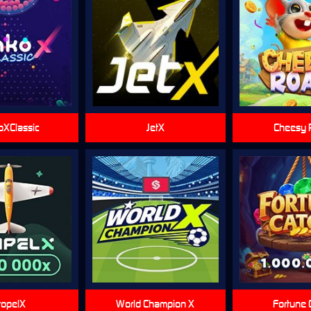
oXClassic
JetX
Cheesy 
ropelX
World Champion X
Fortune 