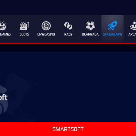
 GAMES
SLOTS
LIVE CASINO
RACE
OLAHRAGA
CRASH GAME
ARC
SMARTSOFT