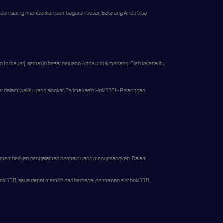
gi dan sering memberikan pembayaran besar. Sekarang Anda bisa
 to player), semakin besar peluang Anda untuk menang. Oleh karena itu,
r dalam waktu yang singkat. Terima kasih Hoki138!
-
Pelanggan
at memberikan pengalaman bermain yang menyenangkan. Dalam
oki138, saya dapat memilih dari berbagai permainan slot hoki138