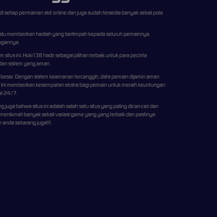
di setiap permainan slot online dan juga sudah tersedia banyak sekali pola
k selalu memberikan hadiah yang berlimpah kepada seluruh pemainnya.
angannya.
s ini. Hoki138 hadir sebagai pilihan terbaik untuk para pecinta
 dan sistem yang aman.
 besar. Dengan sistem keamanan tercanggih, data pemain dijamin aman
. Ini memberikan kesempatan ekstra bagi pemain untuk meraih keuntungan
al 24/7.
uga bahwa situs ini adalah salah satu situs yang paling dicari-cari dan
nikmati banyak sekali variasi game yang yang terbaik dan pastinya
anda sekarang juga!!!.