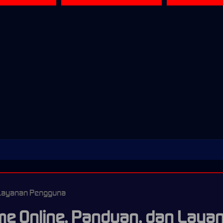
n Layanan Pengguna
ame Online, Panduan, dan Lay