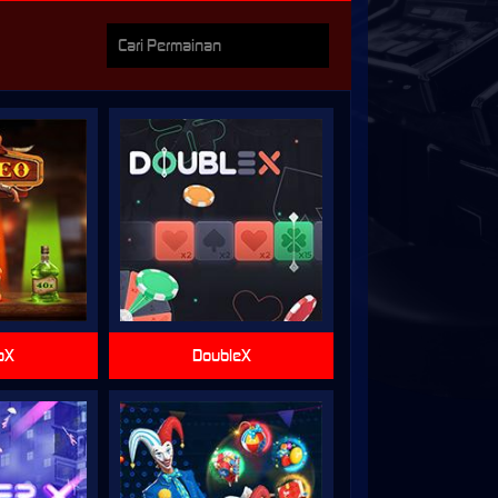
oX
DoubleX