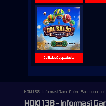
CaiBalaoCappadocia
HOKI138 - Informasi Game Online, Panduan, da
HOKI138 - Informasi G