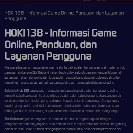
HOKI138 - Informasi Game Online, Panduan, dan Layanan
Pengguna
HOKI138 - Informasi Game
Online, Panduan, dan
Layanan Pengguna
Mencari situs yang menyediakan game slot terbaik adalah hal yang sangat mudah untuk
para pemain karena
Slot Gacor
kini akan hadir untuk seluruh pemain mencari hiburan di
setiap permainan slot online dan juga sudah tersedia banyak sekali pola mudah untuk
meraih kemenangan setiap harinya dan sudah pasti hanya ada di dalam situs ini.
Selain itu
Hoki138
juga selalu menyediakan banyak sekali varian bonus yang paling
menarik sekali dan selain itu situs ini juga adalah salah satu situs yang dirancang untuk
selalu memberikan hadiah yang berlimpah kepada seluruh pemainnya. Dengan pola
mudah yang sudah hadir disini seluruh pemain bisa lebih mudah untuk mencari cuan
terbanyak dan mari sekarang dapatkan kesempatan untuk meraih kemenangannya.
Slot Online
menjamin pengalaman bermain seru dan menguntungkan. Dengan
pengalaman bermain yang seru para pemain akan menjadi betah untuk selalu bergabung
dalam situs ini. Hoki138 hadir sebagai pilihan terbaik untuk para pecinta permainan slot