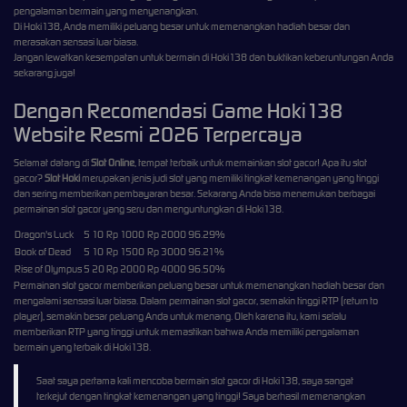
pengalaman bermain yang menyenangkan.
Di Hoki138, Anda memiliki peluang besar untuk memenangkan hadiah besar dan
merasakan sensasi luar biasa.
Jangan lewatkan kesempatan untuk bermain di Hoki138 dan buktikan keberuntungan Anda
sekarang juga!
Dengan Recomendasi Game Hoki138
Website Resmi 2026 Terpercaya
Selamat datang di
Slot Online
, tempat terbaik untuk memainkan slot gacor! Apa itu slot
gacor?
Slot Hoki
merupakan jenis judi slot yang memiliki tingkat kemenangan yang tinggi
dan sering memberikan pembayaran besar. Sekarang Anda bisa menemukan berbagai
permainan slot gacor yang seru dan menguntungkan di Hoki138.
Dragon's Luck
5
10
Rp 1000
Rp 2000
96.29%
Book of Dead
5
10
Rp 1500
Rp 3000
96.21%
Rise of Olympus
5
20
Rp 2000
Rp 4000
96.50%
Permainan slot gacor memberikan peluang besar untuk memenangkan hadiah besar dan
mengalami sensasi luar biasa. Dalam permainan slot gacor, semakin tinggi RTP (return to
player), semakin besar peluang Anda untuk menang. Oleh karena itu, kami selalu
memberikan RTP yang tinggi untuk memastikan bahwa Anda memiliki pengalaman
bermain yang terbaik di Hoki138.
Saat saya pertama kali mencoba bermain slot gacor di Hoki138, saya sangat
terkejut dengan tingkat kemenangan yang tinggi! Saya berhasil memenangkan