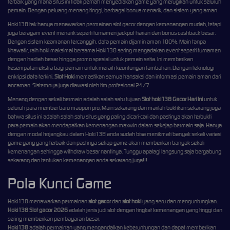
terbaik yang mana situs ini tidak pernah menyediakan game yang merugikan untuk seluruh
pemain. Dengan peluang menang tinggi, berbagai bonus menarik, dan sistem yang aman.
Hoki138 tak hanya menawarkan permainan slot gacor dengan kemenangan mudah, tetapi
juga beragam event menarik seperti turnamen jackpot harian dan bonus cashback besar.
Dengan sistem keamanan tercanggih, data pemain dijamin aman 100%. Main tanpa
khawatir, raih hoki maksimal bersama Hoki138 sering mengadakan event seperti turnamen
dengan hadiah besar hingga promo spesial untuk pemain setia. Ini memberikan
kesempatan ekstra bagi pemain untuk meraih keuntungan tambahan. Dengan teknologi
enkripsi data terkini,
Slot Hoki
memastikan semua transaksi dan informasi pemain aman dari
ancaman. Sistemnya juga diawasi oleh tim profesional 24/7.
Menang dengan sekali bermain adalah salah satu tujuan
Slot hoki138 Gacor Hari Ini
untuk
seluruh para member baru maupun pro, Main sekarang dan marilah buktikan sekarang juga
bahwa situs ini adalah salah satu situs yang paling dicari-cari dan pastinya akan terbukti
para pemain akan mendapatkan kemenangan maxwin dalam sekejap bermain saja. Hanya
dengan modal terjangkau dalam Hoki138 anda sudah bisa menikmati banyak sekali variasi
game yang yang terbaik dan pastinya setiap game akan memberikan banyak sekali
kemenangan sehingga withdraw besar nantinya. Tunggu apalagi langsung saja bergabung
sekarang dan tentukan kemenangan anda sekarang juga!!!.
Pola Kunci Game
Hoki138 menawarkan permainan
slot gacor
dan
slot hoki
yang seru dan menguntungkan.
Hoki138 Slot gacor 2026
adalah jenis judi slot dengan tingkat kemenangan yang tinggi dan
sering memberikan pembayaran besar.
Hoki138
adalah permainan yang mengandalkan keberuntungan dan dapat memberikan