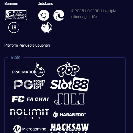
Bermain
Didukung
©2026 HOKI138. Hak cipta
dilindungi | 18+
Platform Penyedia Layanan
Slots