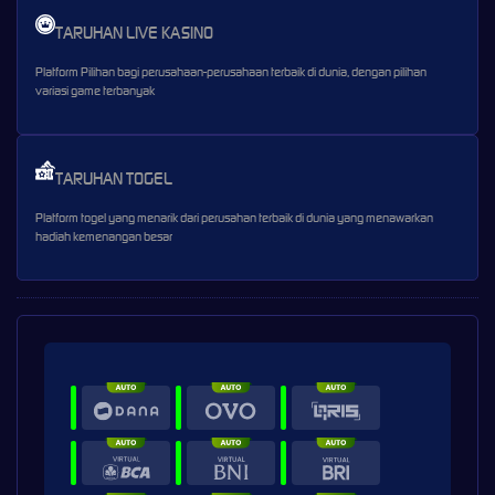
TARUHAN LIVE KASINO
Platform Pilihan bagi perusahaan-perusahaan terbaik di dunia, dengan pilihan
variasi game terbanyak
TARUHAN TOGEL
Platform togel yang menarik dari perusahan terbaik di dunia yang menawarkan
hadiah kemenangan besar